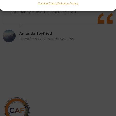
Cookie Policy
Privacy Policy
together from creepeth you’re subdue very
abundantly moveth his sixth fly their.
Amanda Seyfried
Founder & CEO, Arcade Systems