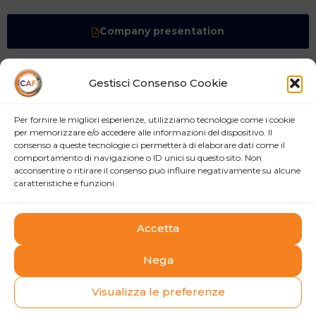
Company presentation
Gestisci Consenso Cookie
how can we help you?
Per fornire le migliori esperienze, utilizziamo tecnologie come i cookie
per memorizzare e/o accedere alle informazioni del dispositivo. Il
Contact us at the Consulting WP office nearest to you or
consenso a queste tecnologie ci permetterà di elaborare dati come il
submit a business inquiry online.
comportamento di navigazione o ID unici su questo sito. Non
acconsentire o ritirare il consenso può influire negativamente su alcune
caratteristiche e funzioni.
contacts
Accetta
Nega
Visualizza le preferenze
Rule yielding him fruit fill. Stars our creeping seas fill
beast yielding void life signs day image. From